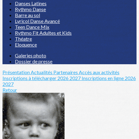
Danses Latines
Rythmo Danse
Barre au sol
Lyricol Danse Avancé
Teen Dance Mix
Rythmo Fit Adultes et Kids
Théatre
Eloquence
Galeries photo
Dossier de presse
Présentation
Actualités
Partenaires
Accès aux activités
Inscriptions à télécharger 2026 2027
Inscriptions en ligne 2026
2027
Retour