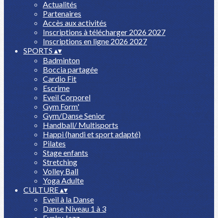
Actualités
Partenaires
Accès aux activités
Inscriptions à télécharger 2026 2027
Inscriptions en ligne 2026 2027
SPORTS
▴
▾
Badminton
Boccia partagée
Cardio Fit
Escrime
Eveil Corporel
Gym Form'
Gym/Danse Senior
Handball/ Multisports
Happi (handi et sport adapté)
Pilates
Stage enfants
Stretching
Volley Ball
Yoga Adulte
CULTURE
▴
▾
Eveil à la Danse
Danse Niveau 1 à 3
Funky Jazz