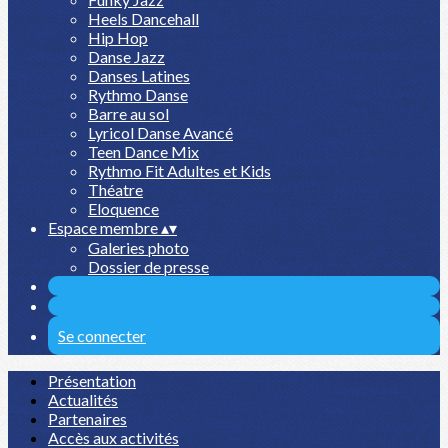
Heels Dancehall
Hip Hop
Danse Jazz
Danses Latines
Rythmo Danse
Barre au sol
Lyricol Danse Avancé
Teen Dance Mix
Rythmo Fit Adultes et Kids
Théatre
Eloquence
Espace membre
▴
▾
Galeries photo
Dossier de presse
Se connecter
Présentation
Actualités
Partenaires
Accès aux activités