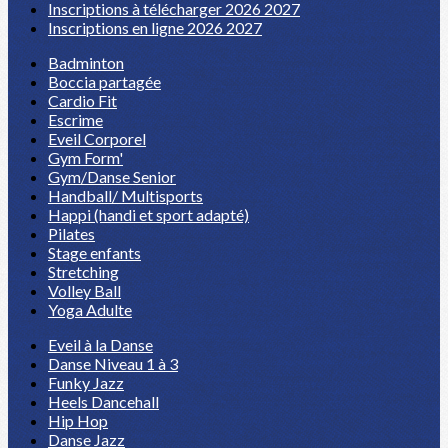
Inscriptions à télécharger 2026 2027
Inscriptions en ligne 2026 2027
Badminton
Boccia partagée
Cardio Fit
Escrime
Eveil Corporel
Gym Form'
Gym/Danse Senior
Handball/ Multisports
Happi (handi et sport adapté)
Pilates
Stage enfants
Stretching
Volley Ball
Yoga Adulte
Eveil à la Danse
Danse Niveau 1 à 3
Funky Jazz
Heels Dancehall
Hip Hop
Danse Jazz