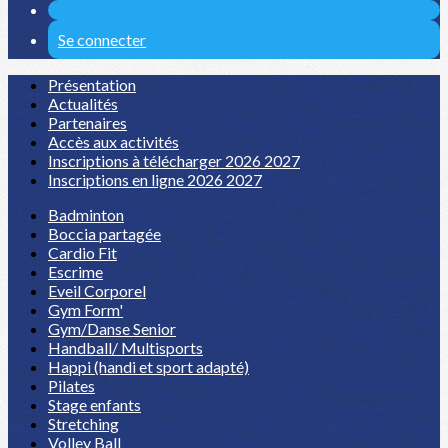
Se connecter
Présentation
Actualités
Partenaires
Accès aux activités
Inscriptions à télécharger 2026 2027
Inscriptions en ligne 2026 2027
Badminton
Boccia partagée
Cardio Fit
Escrime
Eveil Corporel
Gym Form'
Gym/Danse Senior
Handball/ Multisports
Happi (handi et sport adapté)
Pilates
Stage enfants
Stretching
Volley Ball