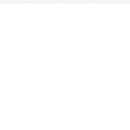
www.asmp.asso.fr
secretariat@asmp.asso.fr
teléphone : 01 48 72 20 35
Numéro de SIRET : 393 573 050 00019
Code APE: 9499Z
Code RNA : W942003083
Je m'abonne à la newsletter
OK
Plan du site
Licences
Mentions légales
CGUV
Paramétrer vos cookies
Se connecter
Propulsé par AssoConnect, le logiciel des Clubs
Omnisports