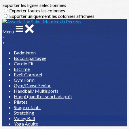
Exporter les lignes sélectionnées
Exporter toutes les colonnes
Exporter uniquement les colonnes affichées
Menu
<
>
Badminton
Boccia partagée
Cardio Fit
Escrime
Eveil Corporel
Gym Form'
Gym/Danse Senior
Handball/ Multisports
Happi (handi et sport adapté)
Pilates
Stage enfants
Stretching
Volley Ball
Yoga Adulte