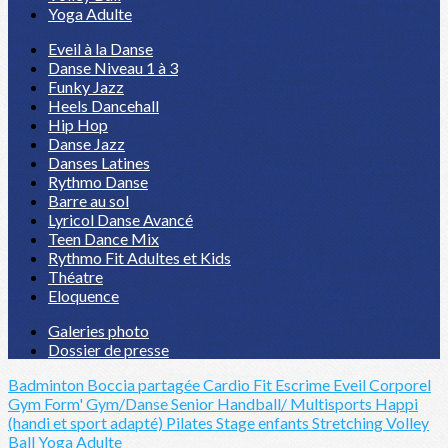
Yoga Adulte
Eveil à la Danse
Danse Niveau 1 à 3
Funky Jazz
Heels Dancehall
Hip Hop
Danse Jazz
Danses Latines
Rythmo Danse
Barre au sol
Lyricol Danse Avancé
Teen Dance Mix
Rythmo Fit Adultes et Kids
Théatre
Eloquence
Galeries photo
Dossier de presse
Badminton
Boccia partagée
Cardio Fit
Escrime
Eveil Corporel
Gym Form'
Gym/Danse Senior
Handball/ Multisports
Happi
(handi et sport adapté)
Pilates
Stage enfants
Stretching
Volley
Ball
Yoga Adulte