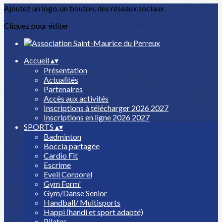
Ajoutez un logo, un bouton, des réseaux sociaux
Cliquez pour éditer
Accueil
▴
▾
Présentation
Actualités
Partenaires
Accès aux activités
Inscriptions à télécharger 2026 2027
Inscriptions en ligne 2026 2027
SPORTS
▴
▾
Badminton
Boccia partagée
Cardio Fit
Escrime
Eveil Corporel
Gym Form'
Gym/Danse Senior
Handball/ Multisports
Happi (handi et sport adapté)
Pilates