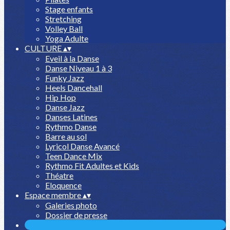
Stage enfants
Stretching
Volley Ball
Yoga Adulte
CULTURE
▴
▾
Eveil à la Danse
Danse Niveau 1 à 3
Funky Jazz
Heels Dancehall
Hip Hop
Danse Jazz
Danses Latines
Rythmo Danse
Barre au sol
Lyricol Danse Avancé
Teen Dance Mix
Rythmo Fit Adultes et Kids
Théatre
Eloquence
Espace membre
▴
▾
Galeries photo
Dossier de presse