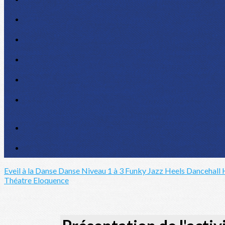
Eveil à la Danse
Danse Niveau 1 à 3
Funky Jazz
Heels Dancehall
Théatre
Eloquence