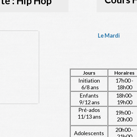
ité : Hip Hop
Le Mardi Sa
Jours
Horaires
Initiation
17h00 -
6/8 ans
18h00
Enfants
18h00-
9/12 ans
19h00
Pré-ados
19h00 -
11/13 ans
20h00
20h00 -
Adolescents
21h00