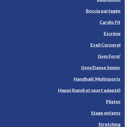
Boccia partagée
Cardio Fit
Escrime
Eveil Corporel
Gym Form'
Gym/Danse Senior
Handball/ Multisports
Happi (handi et sport adapté)
Pilates
Stage enfants
Stretching