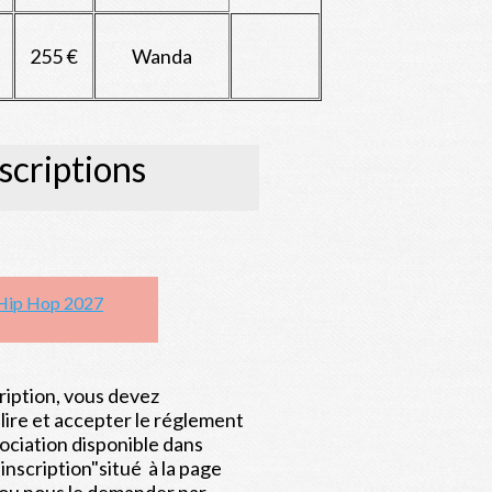
255 €
Wanda
scriptions
Hip Hop 2027
ription, vous devez
lire et accepter le réglement
sociation disponible dans
'inscription"situé à la page