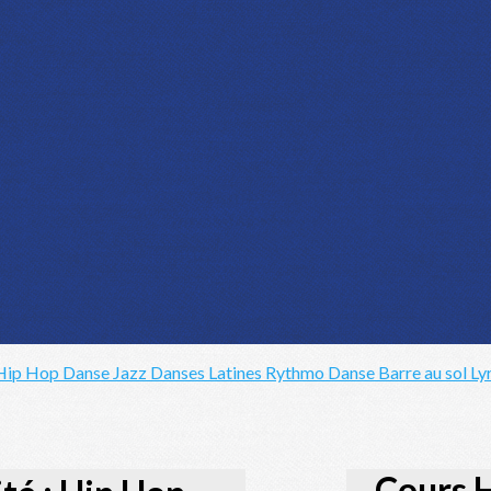
Hip Hop
Danse Jazz
Danses Latines
Rythmo Danse
Barre au sol
Ly
Cours 