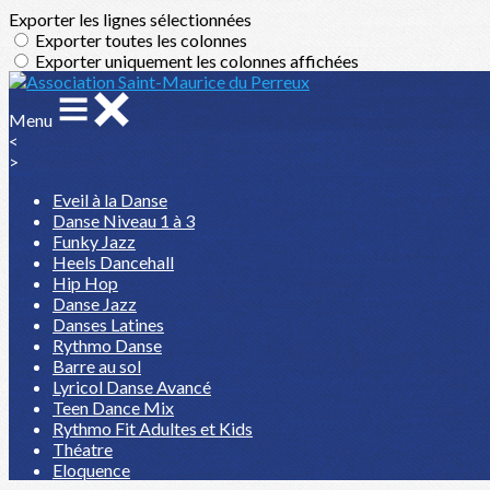
Exporter les lignes sélectionnées
Exporter toutes les colonnes
Exporter uniquement les colonnes affichées
Menu
<
>
Eveil à la Danse
Danse Niveau 1 à 3
Funky Jazz
Heels Dancehall
Hip Hop
Danse Jazz
Danses Latines
Rythmo Danse
Barre au sol
Lyricol Danse Avancé
Teen Dance Mix
Rythmo Fit Adultes et Kids
Théatre
Eloquence