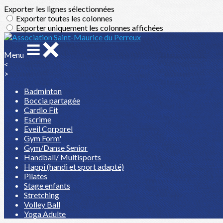
Exporter les lignes sélectionnées
Exporter toutes les colonnes
Exporter uniquement les colonnes affichées
Menu
<
>
Badminton
Boccia partagée
Cardio Fit
Escrime
Eveil Corporel
Gym Form'
Gym/Danse Senior
Handball/ Multisports
Happi (handi et sport adapté)
Pilates
Stage enfants
Stretching
Volley Ball
Yoga Adulte