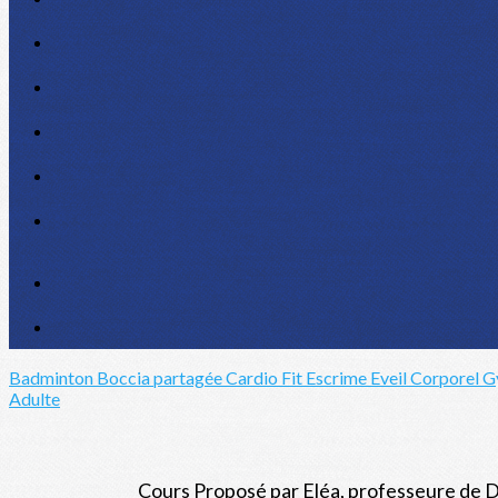
Badminton
Boccia partagée
Cardio Fit
Escrime
Eveil Corporel
G
Adulte
Cours Proposé par Eléa, professeure de D