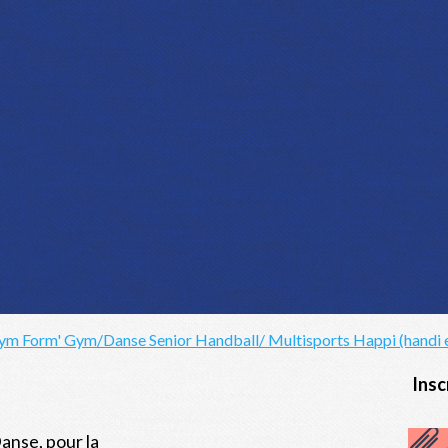
ym Form'
Gym/Danse Senior
Handball/ Multisports
Happi (handi 
Insc
anse, pour la