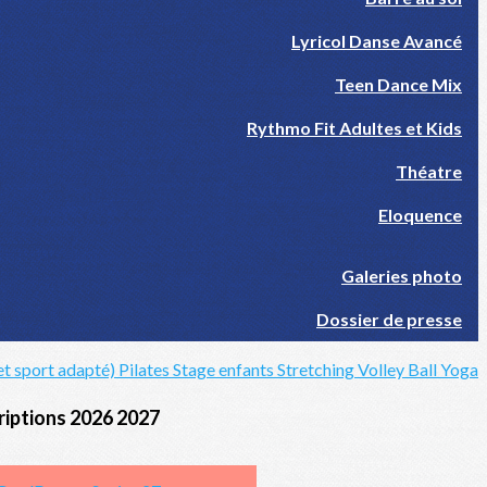
Lyricol Danse Avancé
Teen Dance Mix
Rythmo Fit Adultes et Kids
Théatre
Eloquence
Galeries photo
Dossier de presse
et sport adapté)
Pilates
Stage enfants
Stretching
Volley Ball
Yoga
riptions 2026 2027