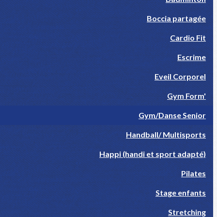
Boccia partagée
Cardio Fit
Escrime
Eveil Corporel
Gym Form'
Gym/Danse Senior
Handball/ Multisports
Happi (handi et sport adapté)
Pilates
Stage enfants
Stretching