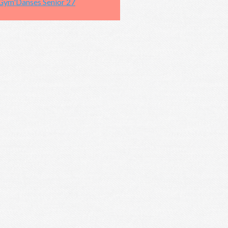
ym'Danses Senior 27