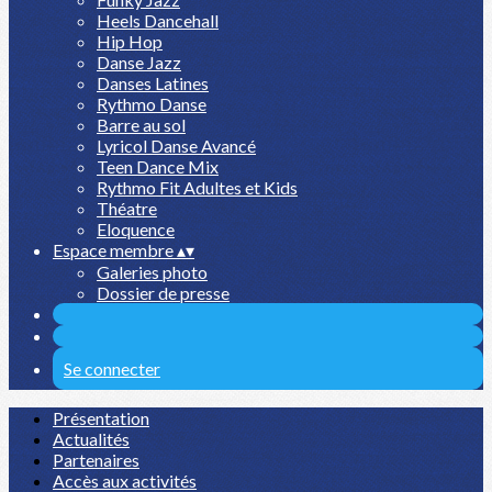
Heels Dancehall
Hip Hop
Danse Jazz
Danses Latines
Rythmo Danse
Barre au sol
Lyricol Danse Avancé
Teen Dance Mix
Rythmo Fit Adultes et Kids
Théatre
Eloquence
Espace membre
▴
▾
Galeries photo
Dossier de presse
Se connecter
Présentation
Actualités
Partenaires
Accès aux activités