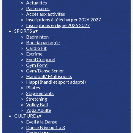
Actualités
Partenaires
Accès aux activités
Inscriptions à télécharger 2026 2027
Inscriptions en ligne 2026 2027
SPORTS
▴
▾
Badminton
Boccia partagée
Cardio Fit
Escrime
Eveil Corporel
Gym Form'
Gym/Danse Senior
Handball/ Multisports
Happi (handi et sport adapté)
Pilates
Stage enfants
Stretching
Volley Ball
Yoga Adulte
CULTURE
▴
▾
Eveil à la Danse
Danse Niveau 1 à 3
Funky Jazz