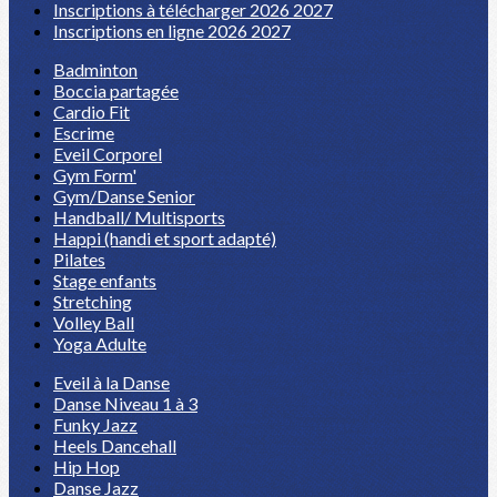
Inscriptions à télécharger 2026 2027
Inscriptions en ligne 2026 2027
Badminton
Boccia partagée
Cardio Fit
Escrime
Eveil Corporel
Gym Form'
Gym/Danse Senior
Handball/ Multisports
Happi (handi et sport adapté)
Pilates
Stage enfants
Stretching
Volley Ball
Yoga Adulte
Eveil à la Danse
Danse Niveau 1 à 3
Funky Jazz
Heels Dancehall
Hip Hop
Danse Jazz