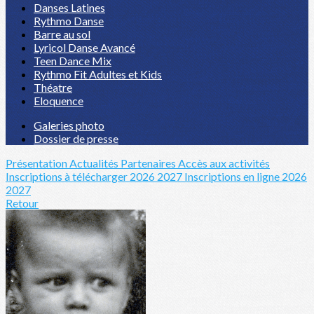
Danses Latines
Rythmo Danse
Barre au sol
Lyricol Danse Avancé
Teen Dance Mix
Rythmo Fit Adultes et Kids
Théatre
Eloquence
Galeries photo
Dossier de presse
Présentation
Actualités
Partenaires
Accès aux activités
Inscriptions à télécharger 2026 2027
Inscriptions en ligne 2026
2027
Retour