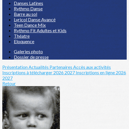
Danses Latines
Rythmo Danse
Barre au sol
Lyricol Danse Avancé
Teen Dance Mix
Rythmo Fit Adultes et Kids
Théatre
Eloquence
Galeries photo
Dossier de presse
Présentation
Actualités
Partenaires
Accès aux activités
Inscriptions à télécharger 2026 2027
Inscriptions en ligne 2026
2027
Retour