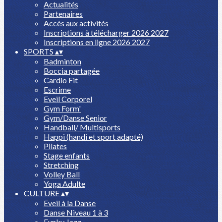
Actualités
Partenaires
Accès aux activités
Inscriptions à télécharger 2026 2027
Inscriptions en ligne 2026 2027
SPORTS
▴
▾
Badminton
Boccia partagée
Cardio Fit
Escrime
Eveil Corporel
Gym Form'
Gym/Danse Senior
Handball/ Multisports
Happi (handi et sport adapté)
Pilates
Stage enfants
Stretching
Volley Ball
Yoga Adulte
CULTURE
▴
▾
Eveil à la Danse
Danse Niveau 1 à 3
Funky Jazz