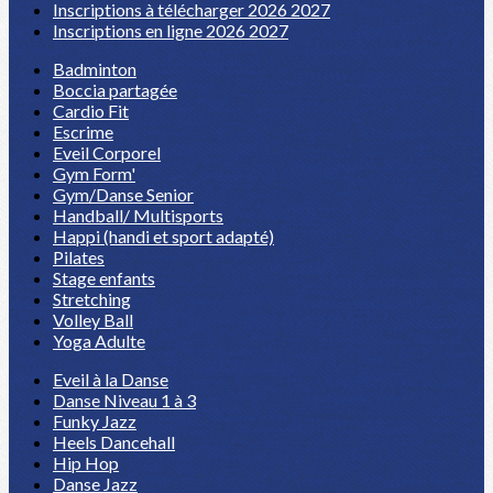
Inscriptions à télécharger 2026 2027
Inscriptions en ligne 2026 2027
Badminton
Boccia partagée
Cardio Fit
Escrime
Eveil Corporel
Gym Form'
Gym/Danse Senior
Handball/ Multisports
Happi (handi et sport adapté)
Pilates
Stage enfants
Stretching
Volley Ball
Yoga Adulte
Eveil à la Danse
Danse Niveau 1 à 3
Funky Jazz
Heels Dancehall
Hip Hop
Danse Jazz