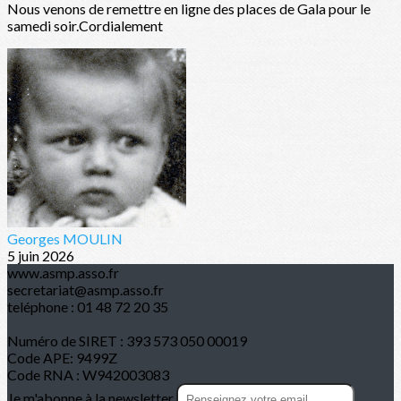
Nous venons de remettre en ligne des places de Gala pour le
samedi soir.Cordialement
Georges MOULIN
5 juin 2026
www.asmp.asso.fr
secretariat@asmp.asso.fr
teléphone : 01 48 72 20 35
Numéro de SIRET : 393 573 050 00019
Code APE: 9499Z
Code RNA : W942003083
Je m'abonne à la newsletter