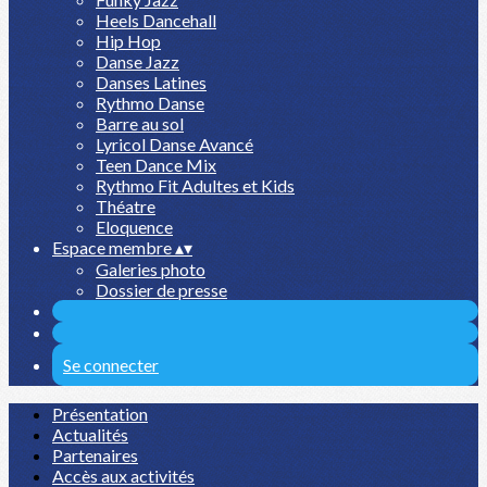
Heels Dancehall
Hip Hop
Danse Jazz
Danses Latines
Rythmo Danse
Barre au sol
Lyricol Danse Avancé
Teen Dance Mix
Rythmo Fit Adultes et Kids
Théatre
Eloquence
Espace membre
▴
▾
Galeries photo
Dossier de presse
Se connecter
Présentation
Actualités
Partenaires
Accès aux activités