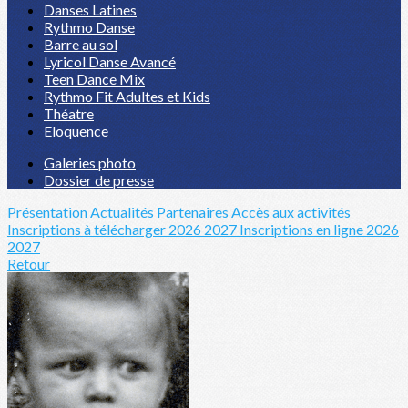
Danses Latines
Rythmo Danse
Barre au sol
Lyricol Danse Avancé
Teen Dance Mix
Rythmo Fit Adultes et Kids
Théatre
Eloquence
Galeries photo
Dossier de presse
Présentation
Actualités
Partenaires
Accès aux activités
Inscriptions à télécharger 2026 2027
Inscriptions en ligne 2026
2027
Retour