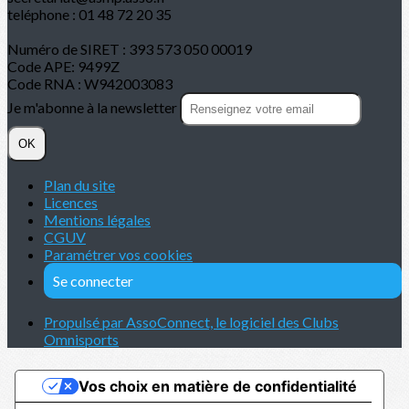
teléphone : 01 48 72 20 35
Numéro de SIRET : 393 573 050 00019
Code APE: 9499Z
Code RNA : W942003083
Je m'abonne à la newsletter
OK
Plan du site
Licences
Mentions légales
CGUV
Paramétrer vos cookies
Se connecter
Propulsé par AssoConnect, le logiciel des Clubs
Omnisports
Vos choix en matière de confidentialité