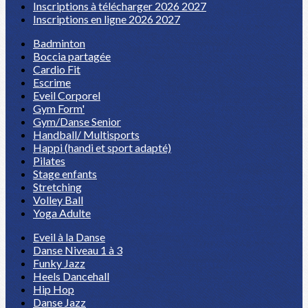
Inscriptions à télécharger 2026 2027
Inscriptions en ligne 2026 2027
Badminton
Boccia partagée
Cardio Fit
Escrime
Eveil Corporel
Gym Form'
Gym/Danse Senior
Handball/ Multisports
Happi (handi et sport adapté)
Pilates
Stage enfants
Stretching
Volley Ball
Yoga Adulte
Eveil à la Danse
Danse Niveau 1 à 3
Funky Jazz
Heels Dancehall
Hip Hop
Danse Jazz