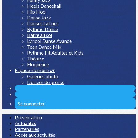
Heels Dancehall
Hip Hop
Danse Jazz
Danses Latines
Rythmo Danse
Barre au sol
Lyricol Danse Avancé
Teen Dance Mix
Rythmo Fit Adultes et Kids
Théatre
Eloquence
Espace membre
▴
▾
Galeries photo
Dossier de presse
Se connecter
Présentation
Actualités
Partenaires
Accès aux activités