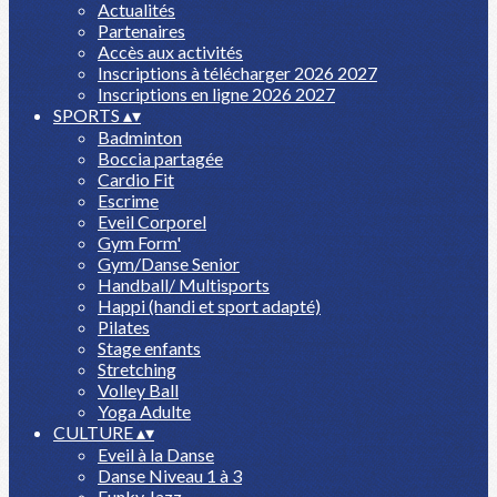
Actualités
Partenaires
Accès aux activités
Inscriptions à télécharger 2026 2027
Inscriptions en ligne 2026 2027
SPORTS
▴
▾
Badminton
Boccia partagée
Cardio Fit
Escrime
Eveil Corporel
Gym Form'
Gym/Danse Senior
Handball/ Multisports
Happi (handi et sport adapté)
Pilates
Stage enfants
Stretching
Volley Ball
Yoga Adulte
CULTURE
▴
▾
Eveil à la Danse
Danse Niveau 1 à 3
Funky Jazz