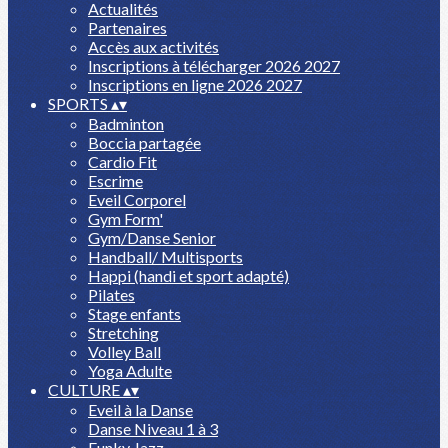
Actualités
Partenaires
Accès aux activités
Inscriptions à télécharger 2026 2027
Inscriptions en ligne 2026 2027
SPORTS
▴
▾
Badminton
Boccia partagée
Cardio Fit
Escrime
Eveil Corporel
Gym Form'
Gym/Danse Senior
Handball/ Multisports
Happi (handi et sport adapté)
Pilates
Stage enfants
Stretching
Volley Ball
Yoga Adulte
CULTURE
▴
▾
Eveil à la Danse
Danse Niveau 1 à 3
Funky Jazz