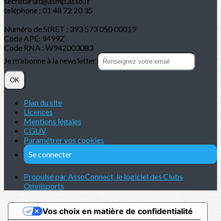
secretariat@asmp.asso.fr
teléphone : 01 48 72 20 35
Numéro de SIRET : 393 573 050 00019
Code APE: 9499Z
Code RNA : W942003083
Je m'abonne à la newsletter
OK
Plan du site
Licences
Mentions légales
CGUV
Paramétrer vos cookies
Se connecter
Propulsé par AssoConnect, le logiciel des Clubs
Omnisports
Vos choix en matière de confidentialité