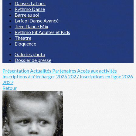
Danses Latines
Rythmo Danse
Barre au sol
Lyricol Danse Avancé
Teen Dance Mix
Rythmo Fit Adultes et Kids
Théatre
Eloquence
Galeries photo
Dossier de presse
Présentation
Actualités
Partenaires
Accès aux activités
Inscriptions à télécharger 2026 2027
Inscriptions en ligne 2026
2027
Retour