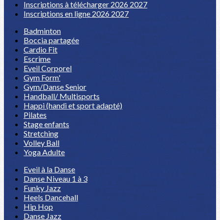
Inscriptions à télécharger 2026 2027
Inscriptions en ligne 2026 2027
Badminton
Boccia partagée
Cardio Fit
Escrime
Eveil Corporel
Gym Form'
Gym/Danse Senior
Handball/ Multisports
Happi (handi et sport adapté)
Pilates
Stage enfants
Stretching
Volley Ball
Yoga Adulte
Eveil à la Danse
Danse Niveau 1 à 3
Funky Jazz
Heels Dancehall
Hip Hop
Danse Jazz