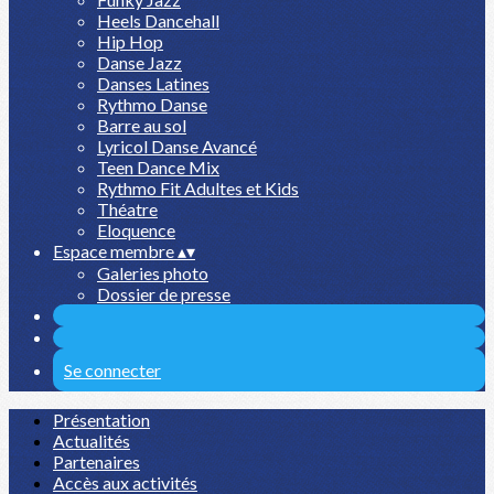
Heels Dancehall
Hip Hop
Danse Jazz
Danses Latines
Rythmo Danse
Barre au sol
Lyricol Danse Avancé
Teen Dance Mix
Rythmo Fit Adultes et Kids
Théatre
Eloquence
Espace membre
▴
▾
Galeries photo
Dossier de presse
Se connecter
Présentation
Actualités
Partenaires
Accès aux activités