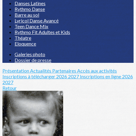
Danses Latines
Rythmo Danse
Barre au sol
Lyricol Danse Avancé
Teen Dance Mix
Rythmo Fit Adultes et Kids
Théatre
Eloquence
Galeries photo
Dossier de presse
Présentation
Actualités
Partenaires
Accès aux activités
Inscriptions à télécharger 2026 2027
Inscriptions en ligne 2026
2027
Retour