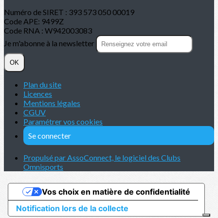
Numéro de SIRET : 393 573 050 00019
Code APE: 9499Z
Code RNA : W942003083
Je m'abonne à la newsletter
OK
Plan du site
Licences
Mentions légales
CGUV
Paramétrer vos cookies
Se connecter
Propulsé par AssoConnect, le logiciel des Clubs
Omnisports
Vos choix en matière de confidentialité
Notification lors de la collecte