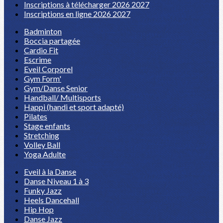
Inscriptions à télécharger 2026 2027
Inscriptions en ligne 2026 2027
Badminton
Boccia partagée
Cardio Fit
Escrime
Eveil Corporel
Gym Form'
Gym/Danse Senior
Handball/ Multisports
Happi (handi et sport adapté)
Pilates
Stage enfants
Stretching
Volley Ball
Yoga Adulte
Eveil à la Danse
Danse Niveau 1 à 3
Funky Jazz
Heels Dancehall
Hip Hop
Danse Jazz