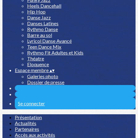
Heels Dancehall
Hip Hop
Danse Jazz
Danses Latines
Rythmo Danse
Barre au sol
Lyricol Danse Avancé
Teen Dance Mix
Rythmo Fit Adultes et Kids
Théatre
Eloquence
Espace membre
▴
▾
Galeries photo
Dossier de presse
Se connecter
Présentation
Actualités
Partenaires
Accès aux activités