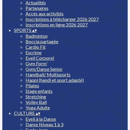
Actualités
Partenaires
Accès aux activités
Inscriptions à télécharger 2026 2027
Inscriptions en ligne 2026 2027
SPORTS
▴
▾
Badminton
Boccia partagée
Cardio Fit
Escrime
Eveil Corporel
Gym Form'
Gym/Danse Senior
Handball/ Multisports
Happi (handi et sport adapté)
Pilates
Stage enfants
Stretching
Volley Ball
Yoga Adulte
CULTURE
▴
▾
Eveil à la Danse
Danse Niveau 1 à 3
Funky Jazz