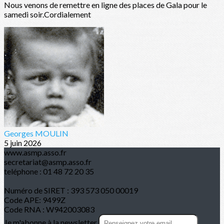
Nous venons de remettre en ligne des places de Gala pour le
samedi soir.Cordialement
Georges MOULIN
5 juin 2026
www.asmp.asso.fr
secretariat@asmp.asso.fr
teléphone : 01 48 72 20 35
Numéro de SIRET : 393 573 050 00019
Code APE: 9499Z
Code RNA : W942003083
Je m'abonne à la newsletter