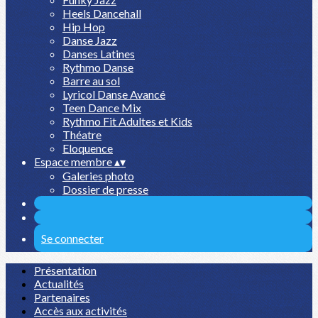
Heels Dancehall
Hip Hop
Danse Jazz
Danses Latines
Rythmo Danse
Barre au sol
Lyricol Danse Avancé
Teen Dance Mix
Rythmo Fit Adultes et Kids
Théatre
Eloquence
Espace membre
▴
▾
Galeries photo
Dossier de presse
Se connecter
Présentation
Actualités
Partenaires
Accès aux activités