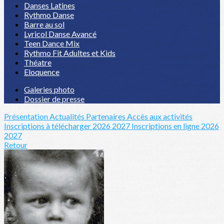
Danses Latines
Rythmo Danse
Barre au sol
Lyricol Danse Avancé
Teen Dance Mix
Rythmo Fit Adultes et Kids
Théatre
Eloquence
Galeries photo
Dossier de presse
Présentation
Actualités
Partenaires
Accès aux activités
Inscriptions à télécharger 2026 2027
Inscriptions en ligne 2026
2027
Retour