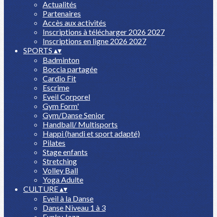
Actualités
Partenaires
Accès aux activités
Inscriptions à télécharger 2026 2027
Inscriptions en ligne 2026 2027
SPORTS
▴
▾
Badminton
Boccia partagée
Cardio Fit
Escrime
Eveil Corporel
Gym Form'
Gym/Danse Senior
Handball/ Multisports
Happi (handi et sport adapté)
Pilates
Stage enfants
Stretching
Volley Ball
Yoga Adulte
CULTURE
▴
▾
Eveil à la Danse
Danse Niveau 1 à 3
Funky Jazz