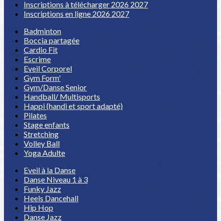
Inscriptions à télécharger 2026 2027
Inscriptions en ligne 2026 2027
Badminton
Boccia partagée
Cardio Fit
Escrime
Eveil Corporel
Gym Form'
Gym/Danse Senior
Handball/ Multisports
Happi (handi et sport adapté)
Pilates
Stage enfants
Stretching
Volley Ball
Yoga Adulte
Eveil à la Danse
Danse Niveau 1 à 3
Funky Jazz
Heels Dancehall
Hip Hop
Danse Jazz